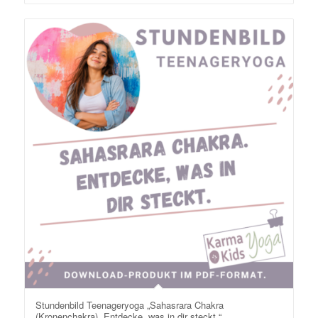
Stundenbild Teenageryoga „Sahasrara Chakra
(Kronenchakra). Entdecke, was in dir steckt.“