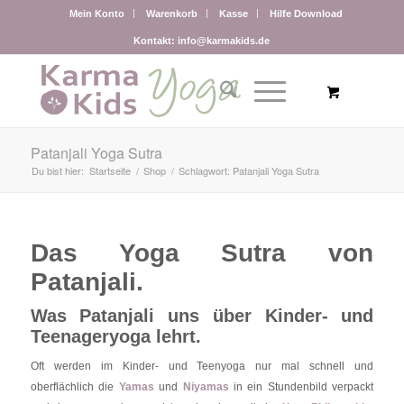
Mein Konto
Warenkorb
Kasse
Hilfe Download
Kontakt: info@karmakids.de
Patanjali Yoga Sutra
Du bist hier:
Startseite
/
Shop
/
Schlagwort: Patanjali Yoga Sutra
Das Yoga Sutra von
Patanjali.
Was Patanjali uns über Kinder- und
Teenageryoga lehrt.
Oft werden im Kinder- und Teenyoga nur mal schnell und
oberflächlich die
Yamas
und
Niyamas
in ein Stundenbild verpackt