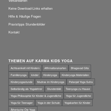
Versandarten
Keine Download-Links erhalten
Hilfe & Häufige Fragen
Praxistipps Stundenbilder
Kontakt
THEMEN AUF KARMA KIDS YOGA
Achtsamkeit mit Kindern
Affirmationskarten
Bhagavad Gita
Familienyoga
kinder
Kinderyoga
Kinderyoga Materialien
Kinderyogastunde
Mudras im Kinderyoga
Patanjali Yoga Sutra
Selbständig als Yogalehrer
Stundenbild
Teenyoga zu Hause
Yoga-Philosophie für Kinder & Jugendliche
Yoga für Jugendliche
Yoga für Teenager
Yoga in der Schule
Yogakarten für Kinder
Ätherische Öle Yoga