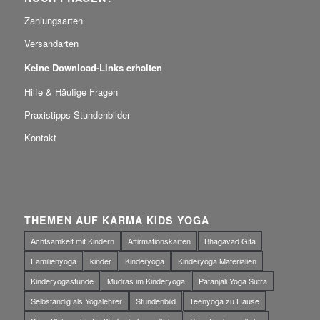
Zahlungsarten
Versandarten
Keine Download-Links erhalten
Hilfe & Häufige Fragen
Praxistipps Stundenbilder
Kontakt
THEMEN AUF KARMA KIDS YOGA
Achtsamkeit mit Kindern
Affirmationskarten
Bhagavad Gita
Familienyoga
kinder
Kinderyoga
Kinderyoga Materialien
Kinderyogastunde
Mudras im Kinderyoga
Patanjali Yoga Sutra
Selbständig als Yogalehrer
Stundenbild
Teenyoga zu Hause