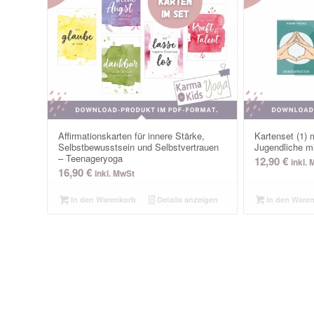
Affirmationskarten für innere Stärke,
Kartenset (1) 
Selbstbewusstsein und Selbstvertrauen
Jugendliche mi
– Teenageryoga
12,90
€
inkl.
16,90
€
inkl. MwSt
In den Warenkorb
Details anzeigen
In den Ware