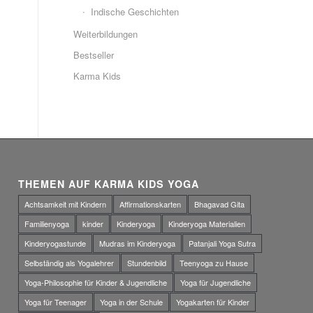
Indische Geschichten
Weiterbildungen
Bestseller
Karma Kids
THEMEN AUF KARMA KIDS YOGA
Achtsamkeit mit Kindern
Affirmationskarten
Bhagavad Gita
Familienyoga
kinder
Kinderyoga
Kinderyoga Materialien
Kinderyogastunde
Mudras im Kinderyoga
Patanjali Yoga Sutra
Selbständig als Yogalehrer
Stundenbild
Teenyoga zu Hause
Yoga-Philosophie für Kinder & Jugendliche
Yoga für Jugendliche
Yoga für Teenager
Yoga in der Schule
Yogakarten für Kinder