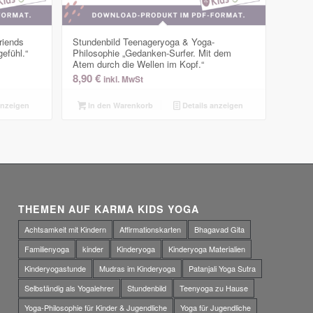
riends
Stundenbild Teenageryoga & Yoga-
efühl.“
Philosophie „Gedanken-Surfer. Mit dem
Atem durch die Wellen im Kopf.“
8,90
€
inkl. MwSt
anzeigen
In den Warenkorb
Details anzeigen
THEMEN AUF KARMA KIDS YOGA
Achtsamkeit mit Kindern
Affirmationskarten
Bhagavad Gita
Familienyoga
kinder
Kinderyoga
Kinderyoga Materialien
Kinderyogastunde
Mudras im Kinderyoga
Patanjali Yoga Sutra
Selbständig als Yogalehrer
Stundenbild
Teenyoga zu Hause
Yoga-Philosophie für Kinder & Jugendliche
Yoga für Jugendliche