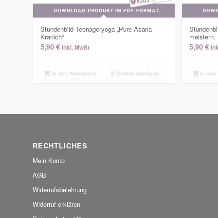
Stundenbild Teenageryoga „Pure Asana –
Stundenbi
Kranich“
meistern. 
5,90
€
5,90
€
inkl. MwSt
in
In den Warenkorb
Details anzeigen
In den
RECHTLICHES
Mein Konto
AGB
Widerrufsbelehrung
Widerruf erklären