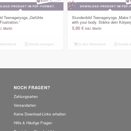
ld Teenageryoga „Gefühle
Stundenbild Teenageryoga „Make f
Frustration.“
with your body. Stärke dein Körperg
5,90
€
kl. MwSt
inkl. MwSt
 Warenkorb
Details anzeigen
In den Warenkorb
Details 
NOCH FRAGEN?
Zahlungsarten
Versandarten
Keine Download-Links erhalten
Hilfe & Häufige Fragen