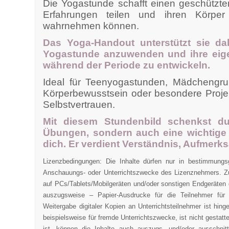
Die Yogastunde schafft einen geschützt
Erfahrungen teilen und ihren Körpe
wahrnehmen können.
Das Yoga-Handout unterstützt sie d
Yogastunde anzuwenden und ihre eige
während der Periode zu entwickeln.
Ideal für Teenyogastunden, Mädchengr
Körperbewusstsein oder besondere Proje
Selbstvertrauen.
Mit diesem Stundenbild schenkst du
Übungen, sondern auch eine wichtige
dich. Er verdient Verständnis, Aufmerk
Lizenzbedingungen: Die Inhalte dürfen nur in bestimmung
Anschauungs- oder Unterrichtszwecke des Lizenznehmers. Zu
auf PCs/Tablets/Mobilgeräten und/oder sonstigen Endgeräten g
auszugsweise – Papier-Ausdrucke für die Teilnehmer für
Weitergabe digitaler Kopien an Unterrichtsteilnehmer ist hing
beispielsweise für fremde Unterrichtszwecke, ist nicht gesta
ist, können die Inhalte auch auszugs- und/oder ausschni