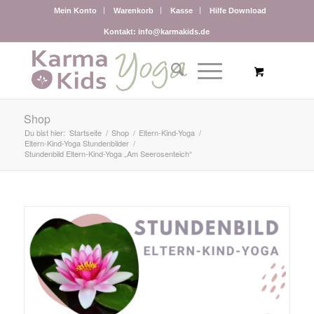
Mein Konto
Warenkorb
Kasse
Hilfe Download
Kontakt: info@karmakids.de
Shop
Du bist hier:
Startseite
/
Shop
/
Eltern-Kind-Yoga
/
Eltern-Kind-Yoga Stundenbilder
/
Stundenbild Eltern-Kind-Yoga „Am Seerosenteich“