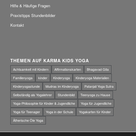
Hilfe & Häufige Fragen
Praxistipps Stundenbilder
Kontakt
THEMEN AUF KARMA KIDS YOGA
Achtsamkeit mit Kindern
Affirmationskarten
Bhagavad Gita
Familienyoga
kinder
Kinderyoga
Kinderyoga Materialien
Kinderyogastunde
Mudras im Kinderyoga
Patanjali Yoga Sutra
Selbständig als Yogalehrer
Stundenbild
Teenyoga zu Hause
Yoga-Philosophie für Kinder & Jugendliche
Yoga für Jugendliche
Yoga für Teenager
Yoga in der Schule
Yogakarten für Kinder
Ätherische Öle Yoga