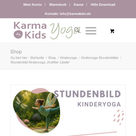
Mein Konto
Warenkorb
Kasse
Hilfe Download
Kontakt: info@karmakids.de
Shop
Du bist hier:
Startseite
/
Shop
/
Kinderyoga
/
Kinderyoga Stundenbilder
/
Stundenbild Kinderyoga „Krafttier Libelle“