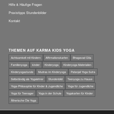
Hilfe & Häufige Fragen
Praxistipps Stundenbilder
Kontakt
THEMEN AUF KARMA KIDS YOGA
Achtsamkeit mit Kindern
Affirmationskarten
Bhagavad Gita
Familienyoga
kinder
Kinderyoga
Kinderyoga Materialien
Kinderyogastunde
Mudras im Kinderyoga
Patanjali Yoga Sutra
Selbständig als Yogalehrer
Stundenbild
Teenyoga zu Hause
Yoga-Philosophie für Kinder & Jugendliche
Yoga für Jugendliche
Yoga für Teenager
Yoga in der Schule
Yogakarten für Kinder
Ätherische Öle Yoga