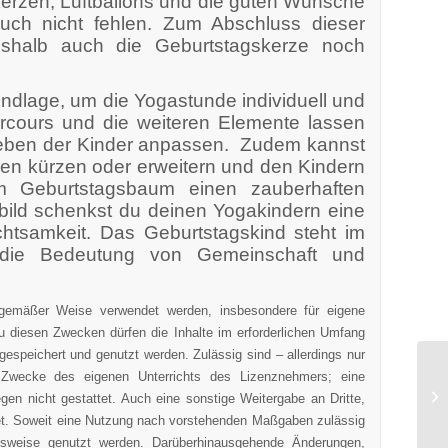
erzen, Luftballons und die guten Wünsche
auch nicht fehlen. Zum Abschluss dieser
eshalb auch die Geburtstagskerze noch
rundlage, um die Yogastunde individuell und
Parcours und die weiteren Elemente lassen
lieben der Kinder anpassen. Zudem kannst
en kürzen oder erweitern und den Kindern
um Geburtstagsbaum einen zauberhaften
bild schenkst du deinen Yogakindern eine
htsamkeit. Das Geburtstagskind steht im
en die Bedeutung von Gemeinschaft und
sgemäßer Weise verwendet werden, insbesondere für eigene
 diesen Zwecken dürfen die Inhalte im erforderlichen Umfang
espeichert und genutzt werden. Zulässig sind – allerdings nur
 Zwecke des eigenen Unterrichts des Lizenznehmers; eine
egen nicht gestattet. Auch eine sonstige Weitergabe an Dritte,
ttet. Soweit eine Nutzung nach vorstehenden Maßgaben zulässig
ttsweise genutzt werden. Darüberhinausgehende Änderungen,