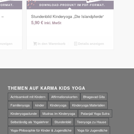
 –
Stundenbild Kinderyoga „Die Islandpferde“
5,90
€
inkl. MwSt
anzeigen
In den Warenkorb
Details anzeigen
THEMEN AUF KARMA KIDS YOGA
Achtsamkeit mit Kindern
Affirmationskarten
Bhagavad Gita
Familienyoga
kinder
Kinderyoga
Kinderyoga Materialien
Kinderyogastunde
Mudras im Kinderyoga
Patanjali Yoga Sutra
Selbständig als Yogalehrer
Stundenbild
Teenyoga zu Hause
Yoga-Philosophie für Kinder & Jugendliche
Yoga für Jugendliche