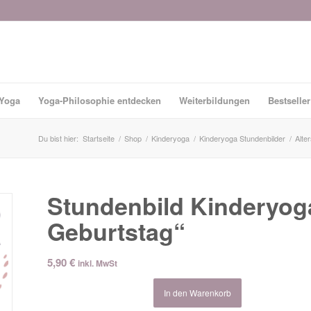
-Yoga
Yoga-Philosophie entdecken
Weiterbildungen
Bestseller
Du bist hier:
Startseite
/
Shop
/
Kinderyoga
/
Kinderyoga Stundenbilder
/
Alte
Stundenbild Kinderyoga
Geburtstag“
5,90
€
inkl. MwSt
In den Warenkorb