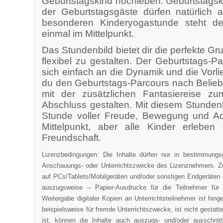
Geburtstagskind hochleben. Geburtstagsk
der Geburtstagsgäste dürfen natürlich 
besonderen Kinderyogastunde steht d
einmal im Mittelpunkt.
Das Stundenbild bietet dir die perfekte G
flexibel zu gestalten. Der Geburtstags-
sich einfach an die Dynamik und die Vor
du den Geburtstags-Parcours nach Belieb
mit der zusätzlichen Fantasiereise z
Abschluss gestalten. Mit diesem Stunden
Stunde voller Freude, Bewegung und Ac
Mittelpunkt, aber alle Kinder erleb
Freundschaft.
Lizenzbedingungen: Die Inhalte dürfen nur in bestimmung
Anschauungs- oder Unterrichtszwecke des Lizenznehmers. Zu
auf PCs/Tablets/Mobilgeräten und/oder sonstigen Endgeräten g
auszugsweise – Papier-Ausdrucke für die Teilnehmer für
Weitergabe digitaler Kopien an Unterrichtsteilnehmer ist hing
beispielsweise für fremde Unterrichtszwecke, ist nicht gesta
ist, können die Inhalte auch auszugs- und/oder ausschni