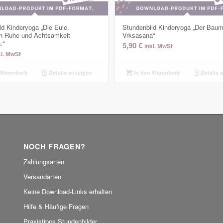
ld Kinderyoga „Die Eule.
Stundenbild Kinderyoga „Der Baum
ch Ruhe und Achtsamkeit
Vrksasana“
.“
5,90
€
inkl. MwSt
kl. MwSt
 Warenkorb
Details anzeigen
In den Warenkorb
Details 
NOCH FRAGEN?
Zahlungsarten
Versandarten
Keine Download-Links erhalten
Hilfe & Häufige Fragen
Praxistipps Stundenbilder