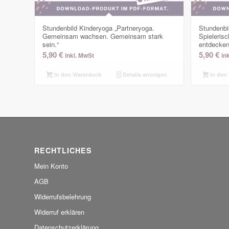
Stundenbild Kinderyoga „Partneryoga.
Stundenbi
Gemeinsam wachsen. Gemeinsam stark
Spieleris
sein.“
entdecken
5,90
€
5,90
€
inkl. MwSt
in
In den Warenkorb
Details anzeigen
In den
RECHTLICHES
Mein Konto
AGB
Widerrufsbelehrung
Widerruf erklären
Datenschutzerklärung