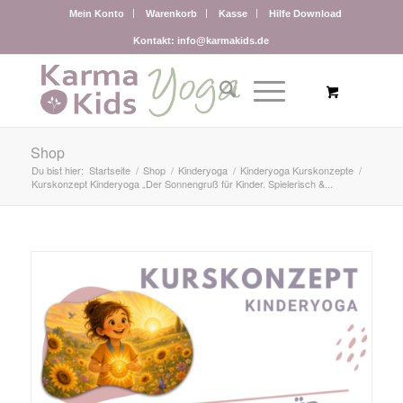
Mein Konto
Warenkorb
Kasse
Hilfe Download
Kontakt: info@karmakids.de
Shop
Du bist hier:
Startseite
/
Shop
/
Kinderyoga
/
Kinderyoga Kurskonzepte
/
Kurskonzept Kinderyoga „Der Sonnengruß für Kinder. Spielerisch &...