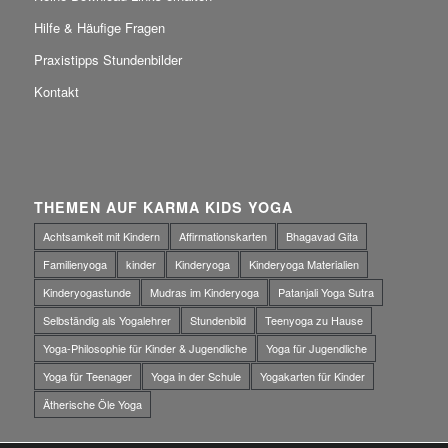
Hilfe & Häufige Fragen
Praxistipps Stundenbilder
Kontakt
THEMEN AUF KARMA KIDS YOGA
Achtsamkeit mit Kindern
Affirmationskarten
Bhagavad Gita
Familienyoga
kinder
Kinderyoga
Kinderyoga Materialien
Kinderyogastunde
Mudras im Kinderyoga
Patanjali Yoga Sutra
Selbständig als Yogalehrer
Stundenbild
Teenyoga zu Hause
Yoga-Philosophie für Kinder & Jugendliche
Yoga für Jugendliche
Yoga für Teenager
Yoga in der Schule
Yogakarten für Kinder
Ätherische Öle Yoga