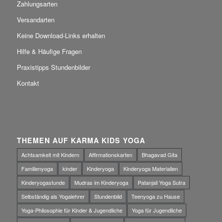
Zahlungsarten
Versandarten
Keine Download-Links erhalten
Hilfe & Häufige Fragen
Praxistipps Stundenbilder
Kontakt
THEMEN AUF KARMA KIDS YOGA
Achtsamkeit mit Kindern
Affirmationskarten
Bhagavad Gita
Familienyoga
kinder
Kinderyoga
Kinderyoga Materialien
Kinderyogastunde
Mudras im Kinderyoga
Patanjali Yoga Sutra
Selbständig als Yogalehrer
Stundenbild
Teenyoga zu Hause
Yoga-Philosophie für Kinder & Jugendliche
Yoga für Jugendliche