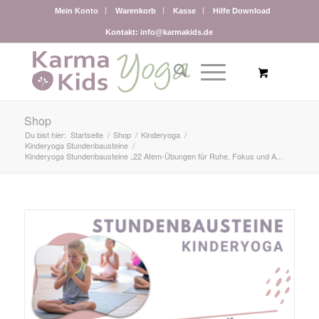
Mein Konto
Warenkorb
Kasse
Hilfe Download
Kontakt: info@karmakids.de
Shop
Du bist hier:
Startseite
/
Shop
/
Kinderyoga
/
Kinderyoga Stundenbausteine
/
Kinderyoga Stundenbausteine „22 Atem-Übungen für Ruhe, Fokus und A...